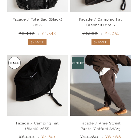
Facade / Tote Bag (Black)
Facade / Camping hat
26SS
(Asphalt) 26SS
¥6,490
→
¥4,543
¥6,930
→
¥4,851
30%OFF
30%OFF
Facade / Camping hat
Facade / Ame Sweat
(Black) 26SS
Pants (Coffee) AW25
¥6,930
→
¥4,851
¥10,780
→
¥6,468