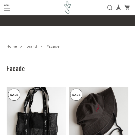
google-site-verification=SHQu5n4yz7-
tPsbAaiX89DBKMypZL6raQx7JsECLt-4
Home
brand
Facade
Facade