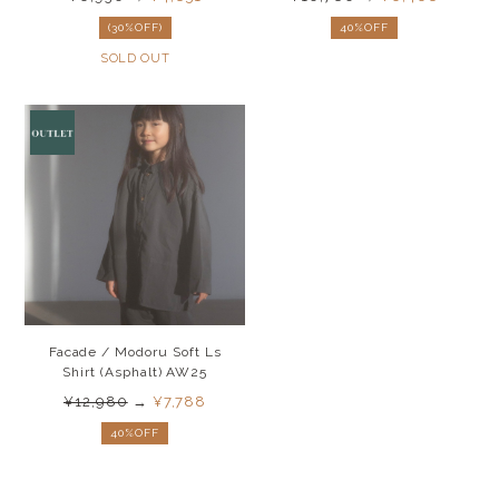
(30%OFF)
40%OFF
SOLD OUT
Facade / Modoru Soft Ls
Shirt (Asphalt) AW25
¥12,980
→
¥7,788
40%OFF