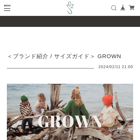
google-site-verification=SHQu5n4yz7-
tPsbAaiX89DBKMypZL6raQx7JsECLt-4
＜ブランド紹介 / サイズガイド＞ GROWN
2024/02/11 21:00