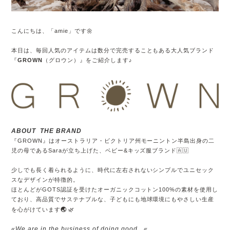
こんにちは、「amie」です🌼
本日は、毎回人気のアイテムは数分で完売することもある大人気ブランド
『
GROWN
（グロウン）』をご紹介します♪
ABOUT THE BRAND
『GROWN』はオーストラリア・ビクトリア州モーニントン半島出身の二
児の母であるSaraが立ち上げた、ベビー&キッズ服ブランド🇦🇺
少しでも長く着られるように、時代に左右されないシンプルでユニセック
スなデザインが特徴的。
ほとんどがGOTS認証を受けたオーガニックコットン100%の素材を使用し
ており、高品質でサステナブルな、子どもにも地球環境にもやさしい生産
🌏
を心がけています
🌿
«We are in the business of doing good...
«.