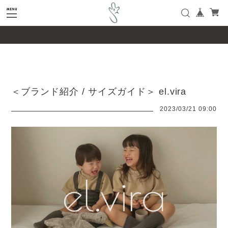
google-site-verification=SHQu5n4yz7-
tPsbAaiX89DBKMypZL6raQx7JsECLt-4
＜ブランド紹介 / サイズガイド＞ el.vira
2023/03/21 09:00