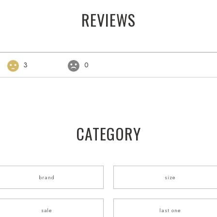
REVIEWS
3
0
CATEGORY
brand
size
sale
last one