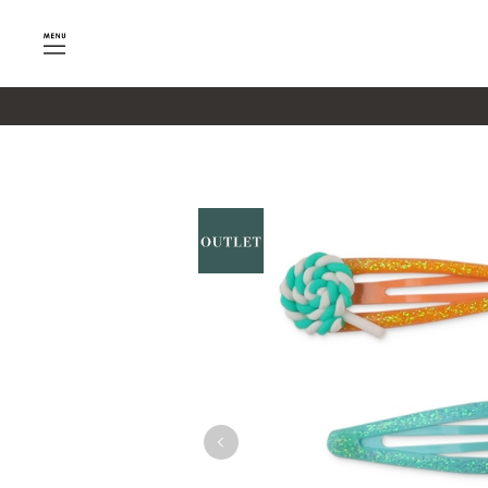
google-site-verification=SHQu5n4yz7-tPsbAaiX89DBKMy