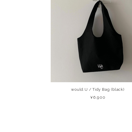
would.U / Tidy Bag (black)
¥6,900