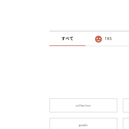
すべて
193
collection
goods