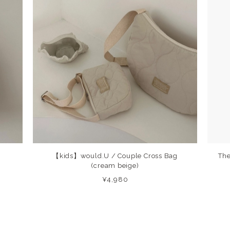
【kids】would.U / Couple Cross Bag
The
(cream beige)
¥4,980