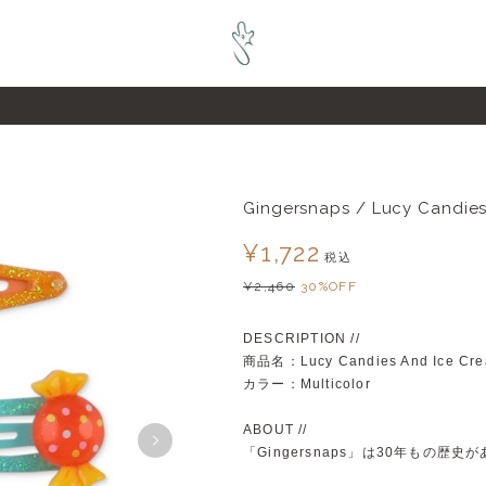
pZL6raQx7JsECLt-4
Gingersnaps / Lucy Candies
¥1,722
税込
¥2,460
30%OFF
DESCRIPTION //
商品名：Lucy Candies And Ice Crea
カラー：Multicolor
ABOUT //
「Gingersnaps」は30年もの