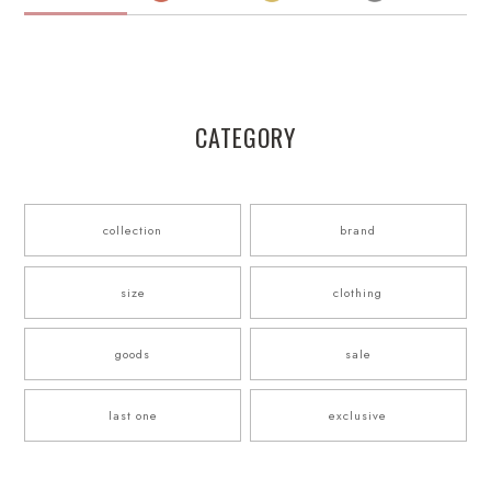
CATEGORY
collection
brand
size
clothing
goods
sale
last one
exclusive