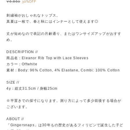
¥6,860
30%OFF
刺繍袖がおしゃれなトップス。
真夏は一枚で、春と秋にはインナーとして使えます◎
丈が短めなので表記の月齢通り、またはワンサイズアップがおすす
め。
DESCRIPTION //
商品名：Eleanor Rib Top with Lace Sleeves
カラー：Offwhite
素材：Body: 96% Cotton, 4% Elastane, Combi: 100% Cotton
SIZE //
4y：総丈31.5cm / 身幅25cm
※平置きでの採寸になります。測り方によって多少前後する場合が
ございます。
ABOUT //
「Gingersnaps」は30年もの歴史があるフィリピンで誕生した子ど