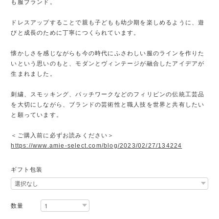
も服ブランド。
ドレスアップすることで親も子どもも幼少期を楽しめるように、遊
びと成長のために丁寧につくられています。
懐かしさを感じながらも今の時代にふさわしい服のラインを作りた
いという思いのもと、モダンとヴィンテージが融合したアイデアが
生まれました。
刺繍、スモッキング、パッチワークなどのフィリピンの伝統工芸品
を大切にしながら、ブランドの芸術性と職人技を世界と共有したい
と願っています。
＜ご購入前に必ずお読みください＞
https://www.amie-select.com/blog/2023/02/27/134224
ギフト包装
数量