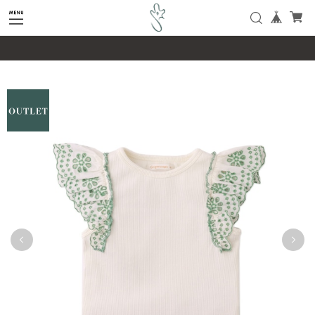
google-site-verification=SHQu5n4yz7-
tPsbAaiX89DBKMypZL6raQx7JsECLt-4