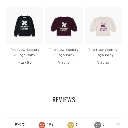
The New Society
The New Society
The New Society
/ Logo Baby
/ Logo Baby
/ Logo Baby
Sweatshirt
Sweatshirt
Sweatshirt
¥12,980
¥9,790
¥9,790
(Forged IronW)
(Winetasting)
(Whisper White
26AW
26AW
Melange) 26AW
REVIEWS
すべて
193
3
0