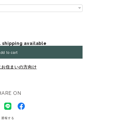
l shipping available
dd to cart
にお住まいの方向け
HARE ON
通報する