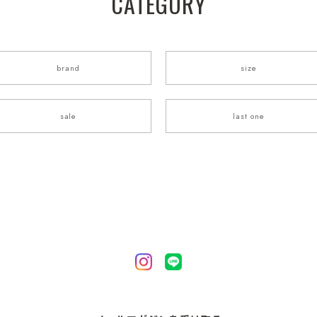
CATEGORY
brand
size
sale
last one