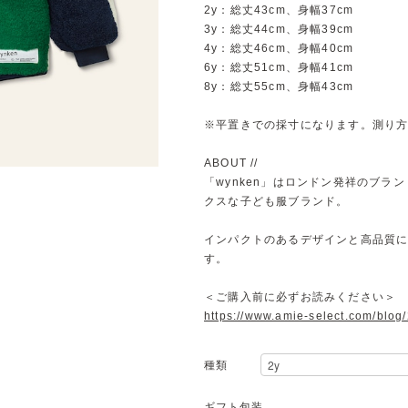
2y：総丈43cm、身幅37cm
3y：総丈44cm、身幅39cm
4y：総丈46cm、身幅40cm
6y：総丈51cm、身幅41cm
8y：総丈55cm、身幅43cm
※平置きでの採寸になります。測り
ABOUT //
「wynken」はロンドン発祥のブラ
クスな子ども服ブランド。
インパクトのあるデザインと高品質
す。
＜ご購入前に必ずお読みください＞
https://www.amie-select.com/blo
種類
ギフト包装