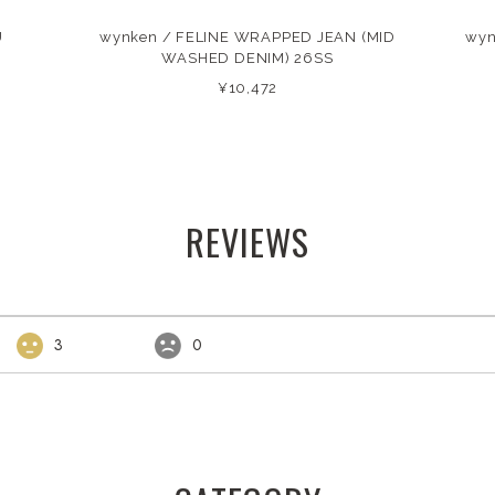
U
wynken / FELINE WRAPPED JEAN (MID
wyn
WASHED DENIM) 26SS
¥10,472
REVIEWS
3
0