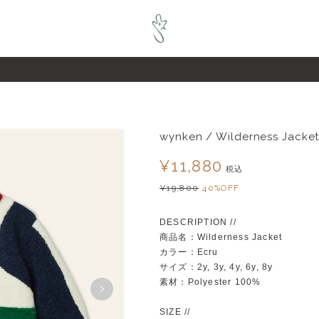
pZL6raQx7JsECLt-4
wynken / Wilderness Jacket
¥11,880
税込
¥19,800
40%OFF
DESCRIPTION //
商品名：Wilderness Jacket
カラー：Ecru
サイズ：2y, 3y, 4y, 6y, 8y
素材：Polyester 100%
SIZE //