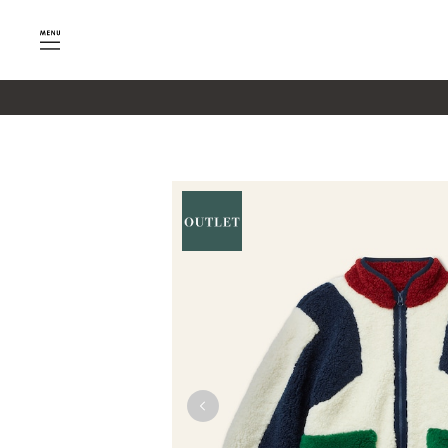
google-site-verification=SHQu5n4yz7-tPsbAaiX89DBKMy