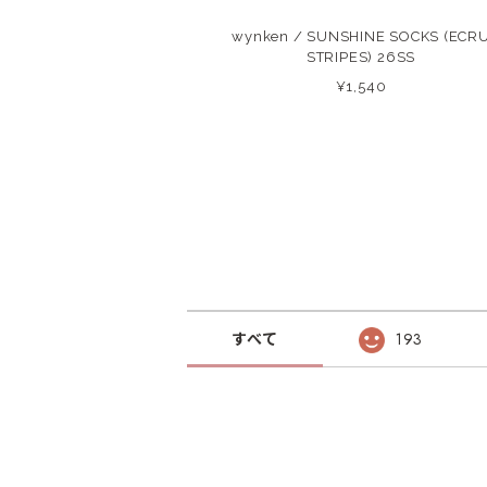
wynken / SUNSHINE SOCKS (ECR
STRIPES) 26SS
¥1,540
すべて
193