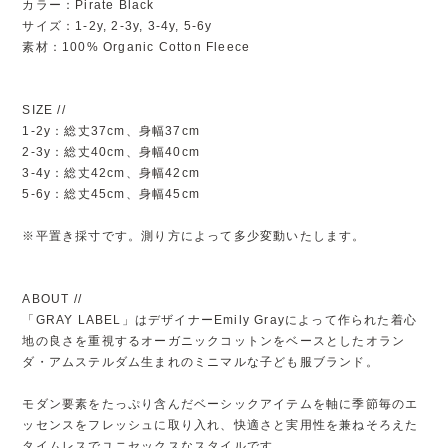
カラー：Pirate Black
サイズ：1-2y, 2-3y, 3-4y, 5-6y
素材：100% Organic Cotton Fleece
SIZE //
1-2y：総丈37cm、身幅37cm
2-3y：総丈40cm、身幅40cm
3-4y：総丈42cm、身幅42cm
5-6y：総丈45cm、身幅45cm
※平置き採寸です。測り方によって多少変動いたします。
ABOUT //
「GRAY LABEL」はデザイナーEmily Grayによって作られた着心
地の良さを重視するオーガニックコットンをベースとしたオラン
ダ・アムステルダム生まれのミニマルな子ども服ブランド。
モダン要素をたっぷり含んだベーシックアイテムを軸に季節毎のエ
ッセンスをフレッシュに取り入れ、快適さと実用性を兼ねそろえた
タイムレスでユニセックスなスタイルです。