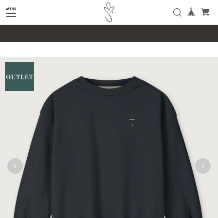
google-site-verification=SHQu5n4yz7-
tPsbAaiX89DBKMypZL6raQx7JsECLt-4