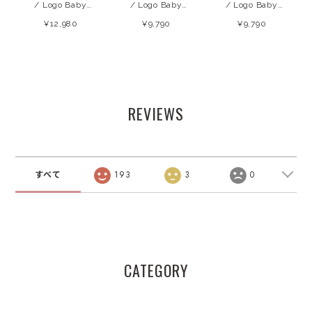
/ Logo Baby
/ Logo Baby
/ Logo Baby
Sweatshirt
Sweatshirt
Sweatshirt
¥12,980
¥9,790
¥9,790
(Forged IronW)
(Winetasting)
(Whisper White
26AW
26AW
Melange) 26AW
REVIEWS
すべて
193
3
0
CATEGORY