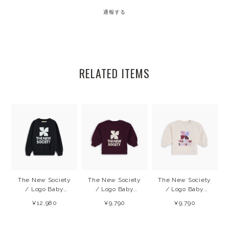
通報する
RELATED ITEMS
The New Society
The New Society
The New Society
/ Logo Baby
/ Logo Baby
/ Logo Baby
Sweatshirt
Sweatshirt
Sweatshirt
¥12,980
¥9,790
¥9,790
(Forged IronW)
(Winetasting)
(Whisper White
26AW
26AW
Melange) 26AW