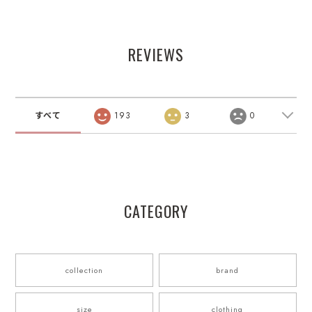
REVIEWS
すべて
193
3
0
CATEGORY
collection
brand
size
clothing