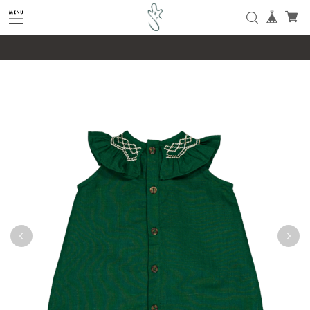
google-site-verification=SHQu5n4yz7-
tPsbAaiX89DBKMypZL6raQx7JsECLt-4