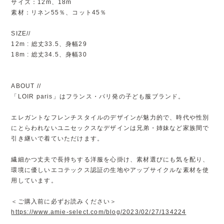
サイズ：12m、18m
素材：リネン55％、コット45％
SIZE//
12m : 総丈33.5、身幅29
18m : 総丈34.5、身幅30
ABOUT //
「LOIR paris」はフランス・パリ発の子ども服ブランド。
エレガントなフレンチスタイルのデザインが魅力的で、時代や性別
にとらわれないユニセックスなデザインは兄弟・姉妹など家族間で
引き継いで着ていただけます。
繊細かつ丈夫で長持ちする洋服を心掛け、素材選びにも気を配り、
環境に優しいエコテックス認証の生地やアップサイクルな素材を使
用しています。
＜ご購入前に必ずお読みください＞
https://www.amie-select.com/blog/2023/02/27/134224