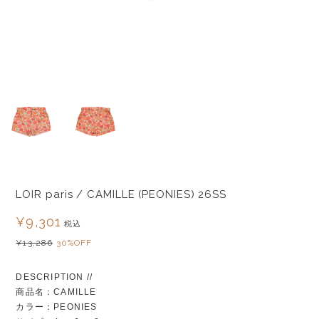
LOIR paris / CAMILLE (PEONIES) 26SS
¥9,301
税込
¥13,286
30%OFF
DESCRIPTION //
商品名：CAMILLE
カラー：PEONIES