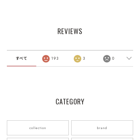
26AW
REVIEWS
すべて
193
3
0
CATEGORY
collection
brand