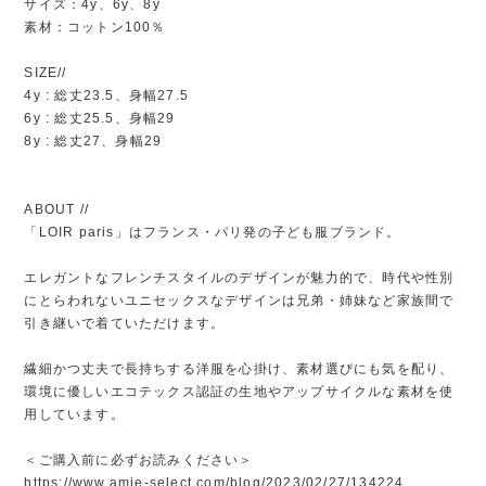
サイズ：4y、6y、8y
素材：コットン100％
SIZE//
4y : 総丈23.5、身幅27.5
6y : 総丈25.5、身幅29
8y : 総丈27、身幅29
ABOUT //
「LOIR paris」はフランス・パリ発の子ども服ブランド。
エレガントなフレンチスタイルのデザインが魅力的で、時代や性別
にとらわれないユニセックスなデザインは兄弟・姉妹など家族間で
引き継いで着ていただけます。
繊細かつ丈夫で長持ちする洋服を心掛け、素材選びにも気を配り、
環境に優しいエコテックス認証の生地やアップサイクルな素材を使
用しています。
＜ご購入前に必ずお読みください＞
https://www.amie-select.com/blog/2023/02/27/134224