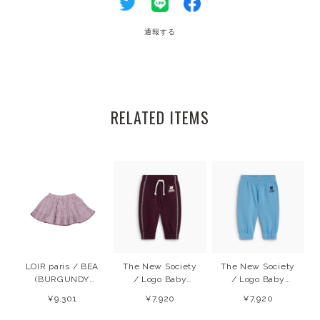
通報する
RELATED ITEMS
LOIR paris / BEA
The New Society
The New Society
(BURGUNDY
/ Logo Baby
/ Logo Baby
STRIPES) 26SS
Jopping
Jogging
¥9,301
¥7,920
¥7,920
Winetasting
(Cyaneus) 26AW
(Winetasting)