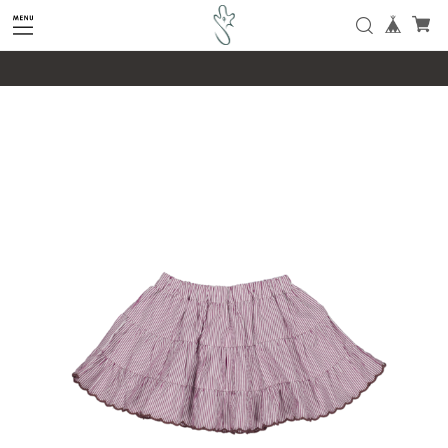
google-site-verification=SHQu5n4yz7-
tPsbAaiX89DBKMypZL6raQx7JsECLt-4