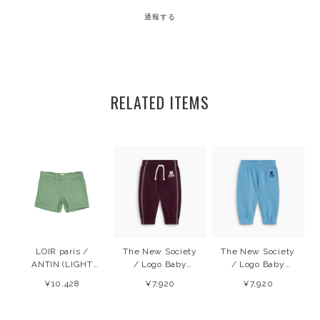
通報する
RELATED ITEMS
LOIR paris /
The New Society
The New Society
ANTIN (LIGHT
/ Logo Baby
/ Logo Baby
GREEN DENIM)
Jopping
Jogging
¥10,428
¥7,920
¥7,920
26SS
Winetasting
(Cyaneus) 26AW
(Winetasting)
26AW