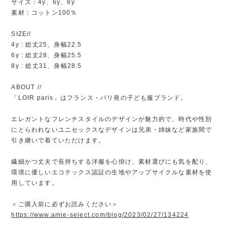
サイズ：4y、6y、8y
素材：コットン100％
SIZE//
4y : 総丈25、身幅22.5
6y : 総丈28、身幅25.5
8y : 総丈31、身幅28.5
ABOUT //
「LOIR paris」はフランス・パリ発の子ども服ブランド。
エレガントなフレンチスタイルのデザインが魅力的で、時代や性別
にとらわれないユニセックスなデザインは兄弟・姉妹など家族間で
引き継いで着ていただけます。
繊細かつ丈夫で長持ちする洋服を心掛け、素材選びにも気を配り、
環境に優しいエコテックス認証の生地やアップサイクルな素材を使
用しています。
＜ご購入前に必ずお読みください＞
https://www.amie-select.com/blog/2023/02/27/134224