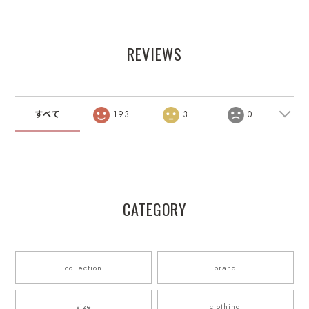
REVIEWS
すべて
193
3
0
CATEGORY
collection
brand
size
clothing