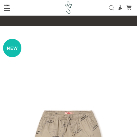
google-site-verification=SHQu5n4yz7-
tPsbAaiX89DBKMypZL6raQx7JsECLt-4