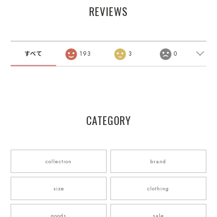
REVIEWS
すべて
193
3
0
CATEGORY
collection
brand
size
clothing
goods
sale