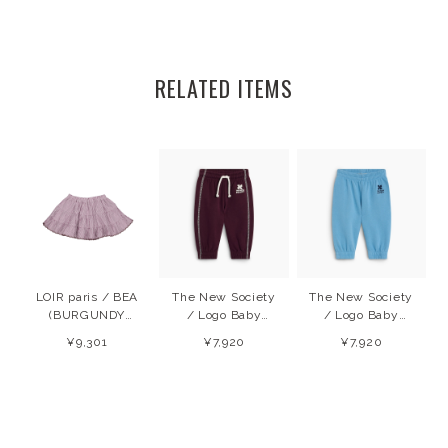
RELATED ITEMS
LOIR paris / BEA
The New Society
The New Society
(BURGUNDY
/ Logo Baby
/ Logo Baby
STRIPES) 26SS
Jopping
Jogging
¥9,301
¥7,920
¥7,920
Winetasting
(Cyaneus) 26AW
(Winetasting)
26AW