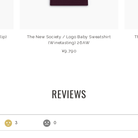
lip)
The New Society / Logo Baby Sweatshirt
T
(Winetasting) 26AW
¥9,790
REVIEWS
3
0