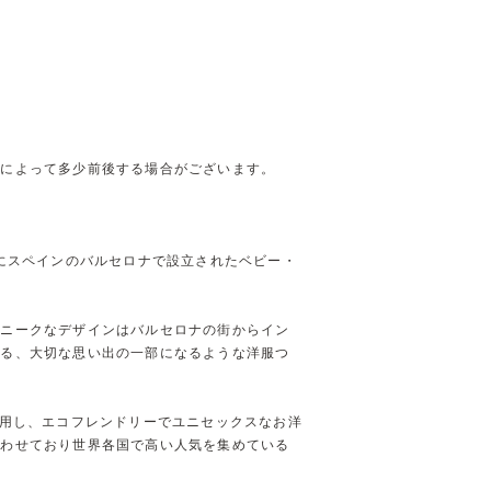
方によって多少前後する場合がございます。
年12月にスペインのバルセロナで設立されたベビー・
ユニークなデザインはバルセロナの街からイン
残る、大切な思い出の一部になるような洋服つ
素材を使用し、エコフレンドリーでユニセックスなお洋
合わせており世界各国で高い人気を集めている