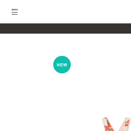
google-site-verification=SHQu5n4yz7-tPsbAaiX89DBKMy