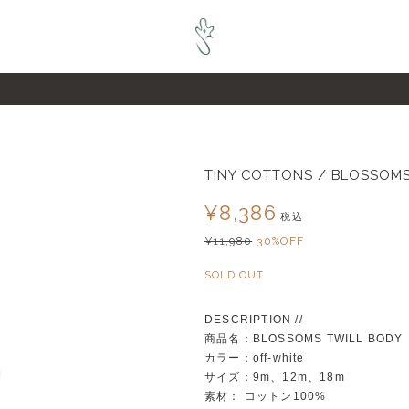
pZL6raQx7JsECLt-4
TINY COTTONS / BLOSSOMS 
¥8,386
税込
¥11,980
30%OFF
SOLD OUT
DESCRIPTION //
商品名：BLOSSOMS TWILL BODY
カラー：off-white
サイズ：9m、12m、18m
素材： コットン100%