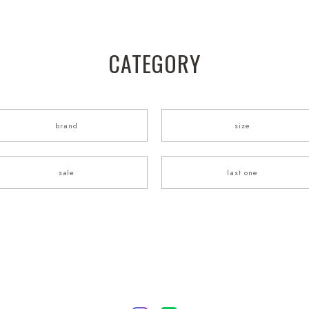
CATEGORY
brand
size
sale
last one