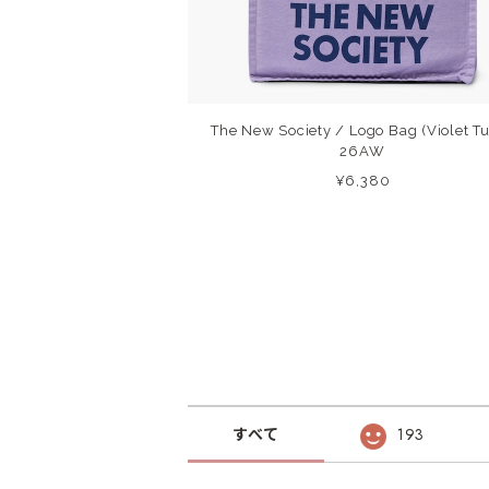
The New Society / Logo Bag (Violet Tu
26AW
¥6,380
すべて
193