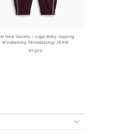
he New Society / Logo Baby Jopping
Winetasting (Winetasting) 26AW
¥7,920