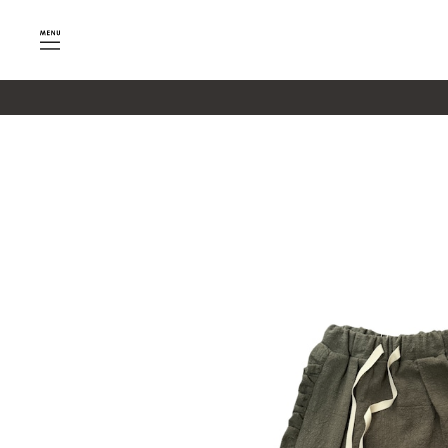
google-site-verification=SHQu5n4yz7-tPsbAaiX89DBKMy