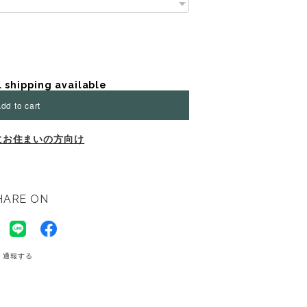
l shipping available
dd to cart
にお住まいの方向け
HARE ON
通報する