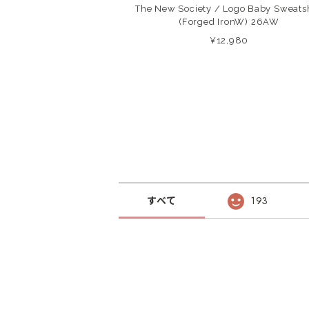
The New Society / Logo Baby Sweatsh
(Forged IronW) 26AW
¥12,980
すべて
193