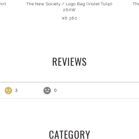
irt
The New Society / Logo Bag (Violet Tulip)
Th
26AW
¥6,380
REVIEWS
3
0
CATEGORY