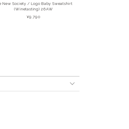
e New Society / Logo Baby Sweatshirt
(Winetasting) 26AW
¥9,790