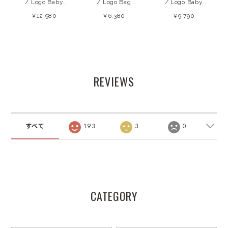
/ Logo Baby
/ Logo Bag
/ Logo Baby
Sweatshirt
(Violet Tulip)
Sweatshirt
¥12,980
¥6,380
¥9,790
(Forged IronW)
26AW
(Winetasting)
26AW
26AW
REVIEWS
すべて
193
3
0
CATEGORY