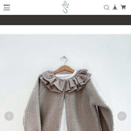
google-site-verification=SHQu5n4yz7-
tPsbAaiX89DBKMypZL6raQx7JsECLt-4