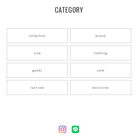
CATEGORY
collection
brand
size
clothing
goods
sale
last one
exclusive