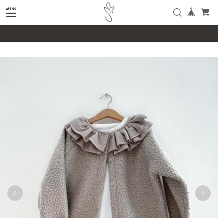
google-site-verification=SHQu5n4yz7-
tPsbAaiX89DBKMypZL6raQx7JsECLt-4