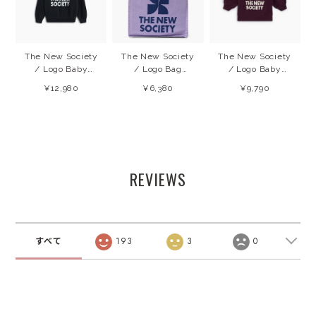
The New Society
The New Society
The New Society
/ Logo Baby
/ Logo Bag
/ Logo Baby
Sweatshirt
(Violet Tulip)
Sweatshirt
¥12,980
¥6,380
¥9,790
(Forged IronW)
26AW
(Winetasting)
26AW
26AW
REVIEWS
すべて
193
3
0