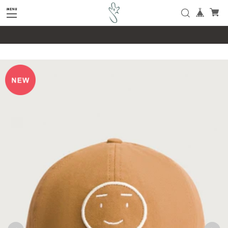
google-site-verification=SHQu5n4yz7-
tPsbAaiX89DBKMypZL6raQx7JsECLt-4