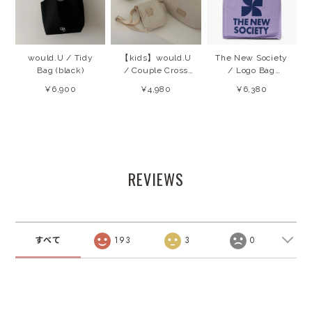
would.U / Tidy
【kids】would.U
The New Society
Bag (black)
/ Couple Cross
/ Logo Bag
Bag (cream
(Violet Tulip)
¥6,900
¥4,980
¥6,380
beige)
26AW
REVIEWS
すべて
193
3
0