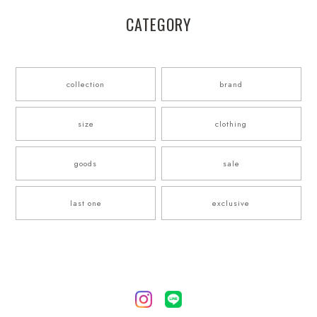
CATEGORY
collection
brand
size
clothing
goods
sale
last one
exclusive