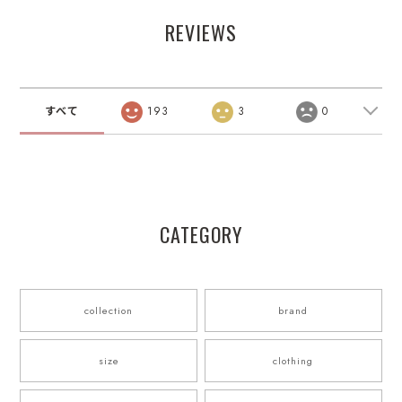
REVIEWS
すべて
193
3
0
CATEGORY
collection
brand
size
clothing