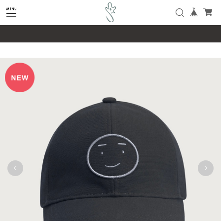
google-site-verification=SHQu5n4yz7-
tPsbAaiX89DBKMypZL6raQx7JsECLt-4