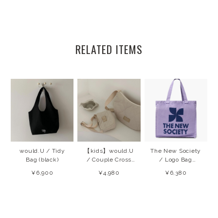
RELATED ITEMS
would.U / Tidy
【kids】would.U
The New Society
Bag (black)
/ Couple Cross
/ Logo Bag
Bag (cream
(Violet Tulip)
¥6,900
¥4,980
¥6,380
beige)
26AW