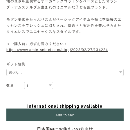
地の良さを重視するオーガニックコットンをベースとしたオラン
ダ・アムステルダム生まれのミニマルな子ども服ブランド。
モダン要素をたっぷり含んだベーシックアイテムを軸に季節毎のエ
ッセンスをフレッシュに取り入れ、快適さと実用性を兼ねそろえた
タイムレスでユニセックスなスタイルです。
＜ご購入前に必ずお読みください＞
https://www.amie-select.com/blog/2023/02/27/134224
ギフト包装
数量
International shipping available
Add to cart
日本国内にお住まいの方向け