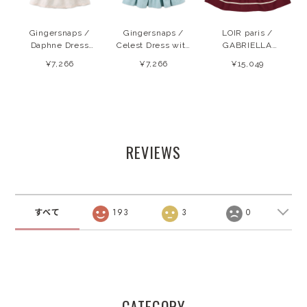
Gingersnaps /
Gingersnaps /
LOIR paris /
Daphne Dress
Celest Dress with
GABRIELLA
with Scallop
Embroidered
LINEN
¥7,266
¥7,266
¥15,049
Details SS25
Collar SS25
(BURGUNDY)
26SS
REVIEWS
すべて
193
3
0
CATEGORY