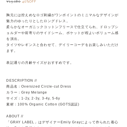
¥15,180
40%OFF
胸元には控えめなロゴ刺繍がワンポイントのミニマルなデザインが
魅力のゆったりとしたロングドレス。
柔らかなオーガニックコットンフリースで仕立てられ、ドロップシ
ョルダーや前寄りのサイドシーム、ポケットが程よいボリューム感
を演出。
タイツやレギンスと合わせて、デイリーコーデをお楽しみいただけ
ます。
表記通りの月齢サイズがおすすめです。
DESCRIPTION //
商品名：Oversized Circle-cut Dress
カラー：Grey Melange
サイズ：1-2y, 2-3y, 3-4y, 5-6y
素材：100% Organic Cotton (GOTS認証)
ABOUT //
「GRAY LABEL」はデザイナーEmily Grayによって作られた着心