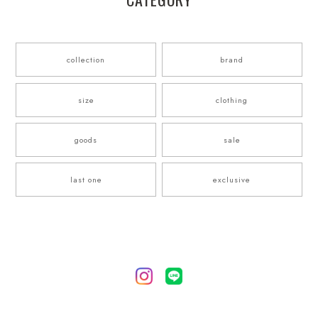
collection
brand
size
clothing
goods
sale
last one
exclusive