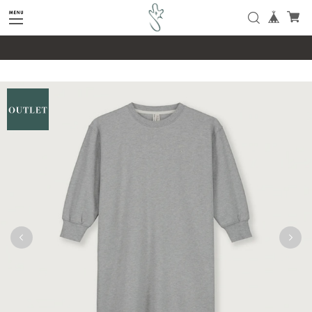
google-site-verification=SHQu5n4yz7-
tPsbAaiX89DBKMypZL6raQx7JsECLt-4