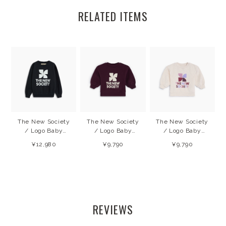
RELATED ITEMS
The New Society
The New Society
The New Society
/ Logo Baby
/ Logo Baby
/ Logo Baby
Sweatshirt
Sweatshirt
Sweatshirt
¥12,980
¥9,790
¥9,790
(Forged IronW)
(Winetasting)
(Whisper White
26AW
26AW
Melange) 26AW
REVIEWS