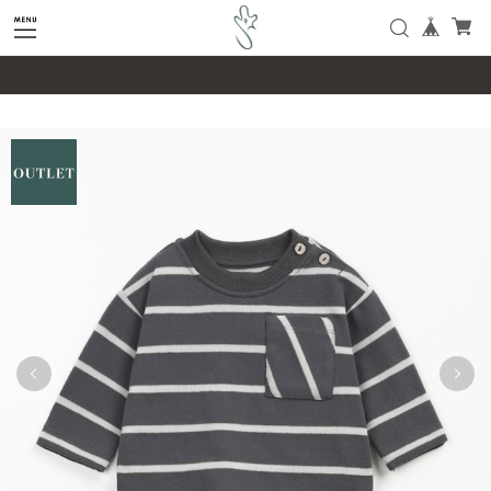
google-site-verification=SHQu5n4yz7-
tPsbAaiX89DBKMypZL6raQx7JsECLt-4