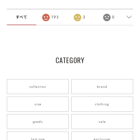
すべて
193
3
0
CATEGORY
collection
brand
size
clothing
goods
sale
last one
exclusive