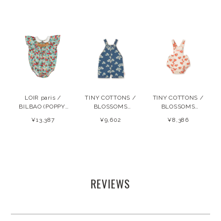
LOIR paris /
TINY COTTONS /
TINY COTTONS /
BILBAO (POPPY)
BLOSSOMS
BLOSSOMS
26SS
DENIM SHORT
TWILL BODY (off-
¥13,387
¥9,602
¥8,386
DUNGAREE
white) 26SS
(medium wash
denim) 26SS
REVIEWS