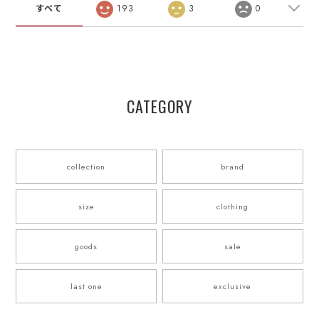
すべて
193
3
0
CATEGORY
collection
brand
size
clothing
goods
sale
last one
exclusive