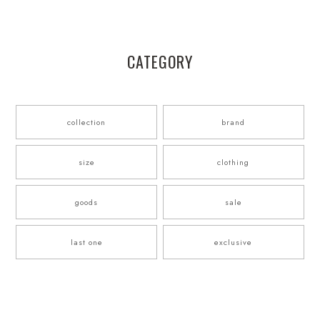
CATEGORY
collection
brand
size
clothing
goods
sale
last one
exclusive