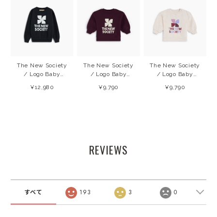
The New Society
The New Society
The New Society
/ Logo Baby
/ Logo Baby
/ Logo Baby
Sweatshirt
Sweatshirt
Sweatshirt
¥12,980
¥9,790
¥9,790
(Forged IronW)
(Winetasting)
(Whisper White
26AW
26AW
Melange) 26AW
REVIEWS
すべて
193
3
0