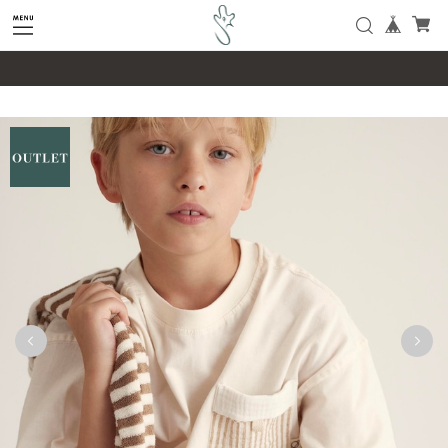
google-site-verification=SHQu5n4yz7-
tPsbAaiX89DBKMypZL6raQx7JsECLt-4