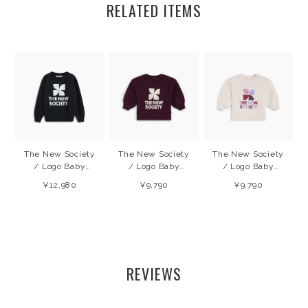
RELATED ITEMS
The New Society
The New Society
The New Society
/ Logo Baby
/ Logo Baby
/ Logo Baby
Sweatshirt
Sweatshirt
Sweatshirt
¥12,980
¥9,790
¥9,790
(Forged IronW)
(Winetasting)
(Whisper White
26AW
26AW
Melange) 26AW
REVIEWS