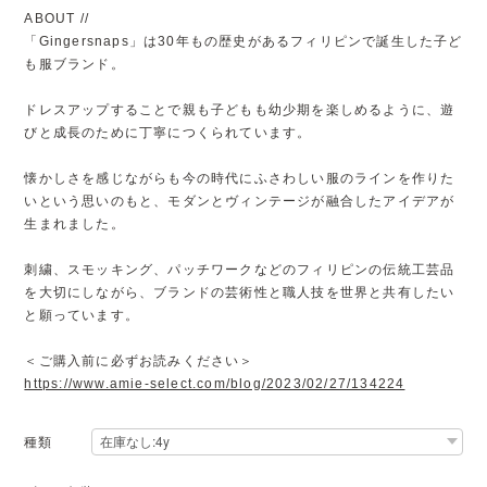
ABOUT //
「Gingersnaps」は30年もの歴史があるフィリピンで誕生した子ど
も服ブランド。
ドレスアップすることで親も子どもも幼少期を楽しめるように、遊
びと成長のために丁寧につくられています。
懐かしさを感じながらも今の時代にふさわしい服のラインを作りた
いという思いのもと、モダンとヴィンテージが融合したアイデアが
生まれました。
刺繍、スモッキング、パッチワークなどのフィリピンの伝統工芸品
を大切にしながら、ブランドの芸術性と職人技を世界と共有したい
と願っています。
＜ご購入前に必ずお読みください＞
https://www.amie-select.com/blog/2023/02/27/134224
種類