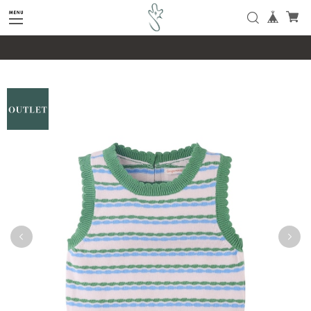
google-site-verification=SHQu5n4yz7-
tPsbAaiX89DBKMypZL6raQx7JsECLt-4