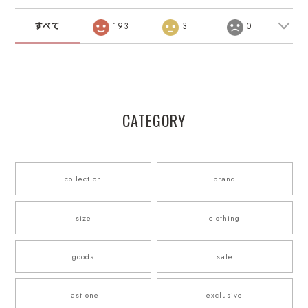
すべて
193
3
0
CATEGORY
collection
brand
size
clothing
goods
sale
last one
exclusive