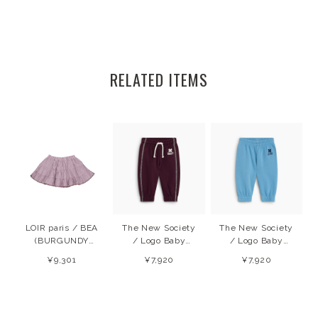
RELATED ITEMS
LOIR paris / BEA
The New Society
The New Society
(BURGUNDY
/ Logo Baby
/ Logo Baby
STRIPES) 26SS
Jopping
Jogging
¥9,301
¥7,920
¥7,920
Winetasting
(Cyaneus) 26AW
(Winetasting)
26AW