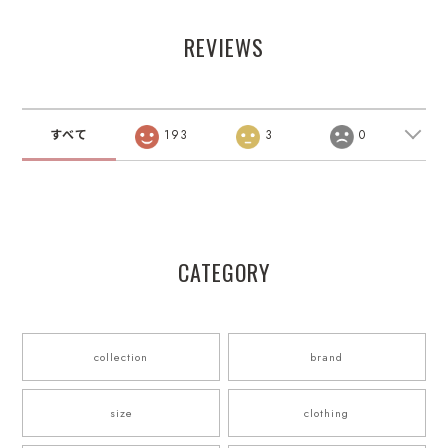
REVIEWS
すべて
193
3
0
CATEGORY
collection
brand
size
clothing