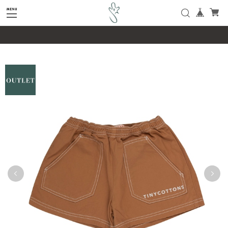
google-site-verification=SHQu5n4yz7-
tPsbAaiX89DBKMypZL6raQx7JsECLt-4